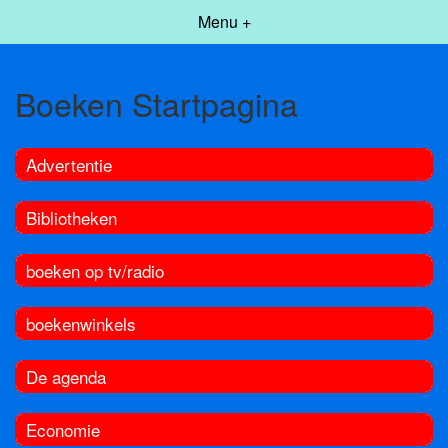
Menu +
Boeken Startpagina
Advertentie
Bibliotheken
boeken op tv/radio
boekenwinkels
De agenda
Economie