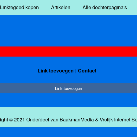
Linktegoed kopen
Artikelen
Alle dochterpagina's
Link toevoegen
Contact
Link toevoegen
ight © 2021 Onderdeel van
BaakmanMedia
&
Vrolijk Internet S