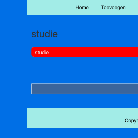
Home
Toevoegen
studie
studie
Copyr