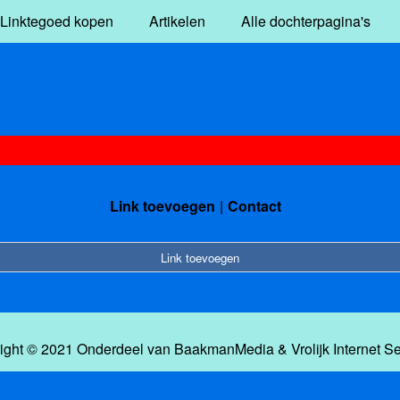
Linktegoed kopen
Artikelen
Alle dochterpagina's
Link toevoegen
Contact
Link toevoegen
ight © 2021 Onderdeel van
BaakmanMedia
&
Vrolijk Internet S